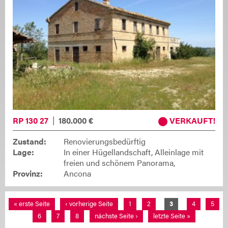
RP 130 27
180.000 €
VERKAUFT
Zustand:
Renovierungsbedürftig
Lage:
In einer Hügellandschaft, Alleinlage mit
freien und schönem Panorama,
Provinz:
Ancona
Seiten
« erste Seite
‹ vorherige Seite
1
2
3
4
5
6
7
8
nächste Seite ›
letzte Seite »