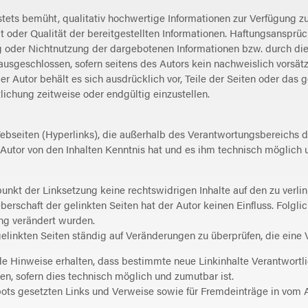
stets bemüht, qualitativ hochwertige Informationen zur Verfügung z
eit oder Qualität der bereitgestellten Informationen. Haftungsansprü
g oder Nichtnutzung der dargebotenen Informationen bzw. durch die
usgeschlossen, sofern seitens des Autors kein nachweislich vorsätzl
Der Autor behält es sich ausdrücklich vor, Teile der Seiten oder 
tlichung zeitweise oder endgültig einzustellen.
ebseiten (Hyperlinks), die außerhalb des Verantwortungsbereichs d
er Autor von den Inhalten Kenntnis hat und es ihm technisch möglic
tpunkt der Linksetzung keine rechtswidrigen Inhalte auf den zu verl
berschaft der gelinkten Seiten hat der Autor keinen Einfluss. Folglic
ung verändert wurden.
er gelinkten Seiten ständig auf Veränderungen zu überprüfen, die ein
nde Hinweise erhalten, dass bestimmte neue Linkinhalte Verantwortl
n, sofern dies technisch möglich und zumutbar ist.
gebots gesetzten Links und Verweise sowie für Fremdeinträge in vom