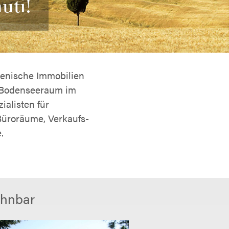
uti!
ienische Immobilien
m Bodenseeraum im
ialisten für
üroräume, Verkaufs-
.
ohnbar